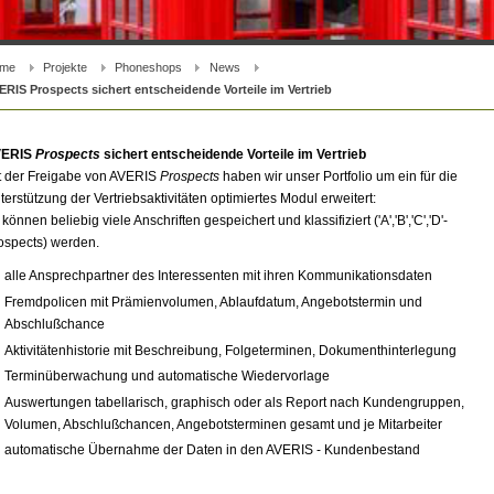
me
Projekte
Phoneshops
News
ERIS Prospects sichert entscheidende Vorteile im Vertrieb
VERIS
Prospects
sichert entscheidende Vorteile im Vertrieb
t der Freigabe von AVERIS
Prospects
haben wir unser Portfolio um ein für die
terstützung der Vertriebsaktivitäten optimiertes Modul erweitert:
können beliebig viele Anschriften gespeichert und klassifiziert ('A','B','C','D'-
ospects) werden.
alle Ansprechpartner des Interessenten mit ihren Kommunikationsdaten
Fremdpolicen mit Prämienvolumen, Ablaufdatum, Angebotstermin und
Abschlußchance
Aktivitätenhistorie mit Beschreibung, Folgeterminen, Dokumenthinterlegung
Terminüberwachung und automatische Wiedervorlage
Auswertungen tabellarisch, graphisch oder als Report nach Kundengruppen,
Volumen, Abschlußchancen, Angebotsterminen gesamt und je Mitarbeiter
automatische Übernahme der Daten in den AVERIS - Kundenbestand