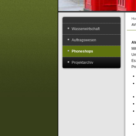
Ho
AV
Wasserwirtschaft
Auftragswesen
A
Mi
Phoneshops
Un
Es 
Projektarchiv
Pr