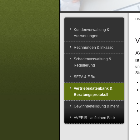
Ho
Kundenverwaltung &
Auswertungen
V
Rechnungen & Inkasso
A
Schadenverwaltung &
is
Regulierung
un
Si
SEPA & FiBu
Vertriebsdatenbank &
Beratungsprotokoll
Gewinnbeteiligung & mehr
AVERIS - auf einen Blick