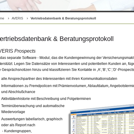
me
AVERIS
Vertriebsdatenbank & Beratungsprotokoll
ertriebsdatenbank & Beratungsprotokoll
VERIS
Prospects
t das separate Software - Modul, das die Kundengewinnung der Versicherungsmakl
terstützt. Legen Sie Datensätze von Interessenten und potentiellen Kunden an, füg
e Gesprächsnotizen hinzu und klassifizieren Sie Kontakte in ‚A‘,‘B‘,‘C‘,‘D‘-Prospects
alle Ansprechpartner des Interessenten mit ihren Kommunikationsdaten
Informationen zu Fremdpolicen mit Prämienvolumen, Ablaufdatum, Angebotstermi
und Abschlußchance
Aktivitätenhistorie mit Beschreibung und Folgeterminen
Terminüberwachung und automatische
Wiedervorlage
Auswertungen tabellarisch, graphisch
oder als Report nach
- Kundengruppen,