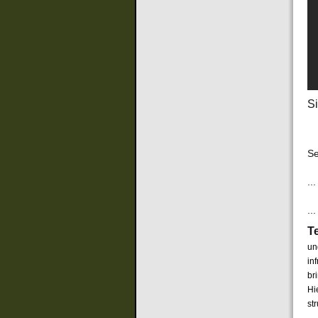
S
Se
..
..
Te
un
in
br
Hie
st