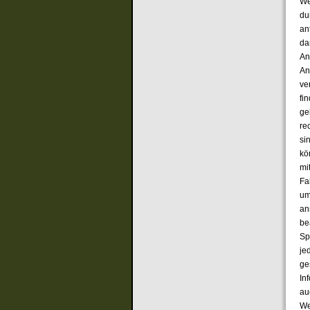
We
du
an
da
An
An
ve
fin
ge
re
si
kö
mi
Fa
um
an
be
Sp
je
ge
In
au
We