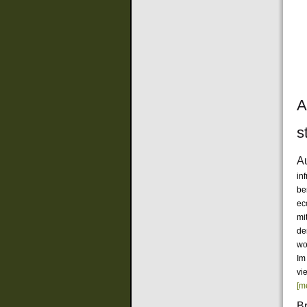
A
s
A
inf
be
ec
mi
de
wo
Im
vi
[m
B