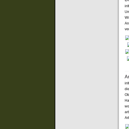
inf
Un
Wi
An
ve
A
inf
di
Ob
Ha
wo
arb
Arb