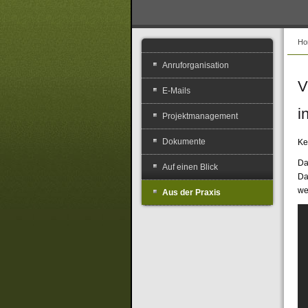
Ho
Anruforganisation
V
E-Mails
i
Projektmanagement
Dokumente
Ke
Da
Auf einen Blick
Da
we
Aus der Praxis