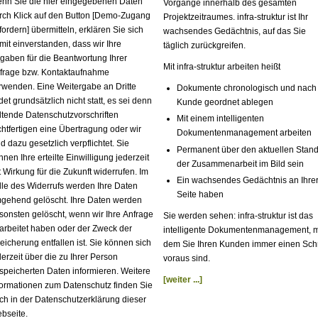
nn Sie die hier eingegebenen Daten
Vorgänge innerhalb des gesamten
rch Klick auf den Button [Demo-Zugang
Projektzeitraumes. infra-struktur ist Ihr
fordern] übermitteln, erklären Sie sich
wachsendes Gedächtnis, auf das Sie
mit einverstanden, dass wir Ihre
täglich zurückgreifen.
gaben für die Beantwortung Ihrer
Mit infra-struktur arbeiten heißt
frage bzw. Kontaktaufnahme
rwenden. Eine Weitergabe an Dritte
Dokumente chronologisch und nach
det grundsätzlich nicht statt, es sei denn
Kunde geordnet ablegen
ltende Datenschutzvorschriften
Mit einem intelligenten
chtfertigen eine Übertragung oder wir
Dokumentenmanagement arbeiten
nd dazu gesetzlich verpflichtet. Sie
Permanent über den aktuellen Stan
nnen Ihre erteilte Einwilligung jederzeit
der Zusammenarbeit im Bild sein
t Wirkung für die Zukunft widerrufen. Im
Ein wachsendes Gedächtnis an Ihre
lle des Widerrufs werden Ihre Daten
Seite haben
gehend gelöscht. Ihre Daten werden
sonsten gelöscht, wenn wir Ihre Anfrage
Sie werden sehen: infra-struktur ist das
arbeitet haben oder der Zweck der
intelligente Dokumentenmanagement, m
eicherung entfallen ist. Sie können sich
dem Sie Ihren Kunden immer einen Schr
derzeit über die zu Ihrer Person
voraus sind.
speicherten Daten informieren. Weitere
[weiter ...]
formationen zum Datenschutz finden Sie
ch in der Datenschutzerklärung dieser
bseite.