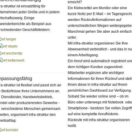
erreicht?
ra-struktur ist einsatzfähig für
Ein Klebezettel am Monitor oder eine
ternehmen jeder Größe und in jedem
kurze Notiz per E-Mail – im Tagesgeschä
rtschaftszweig. Einige
werden Rückrufinformationen auf
wenderberichte als Beispiel aus
unterschiedlichen Wegen weitergegebe
rschiedenden Geschäftsfeldern:
Manchmal gehen Sie aber auch einfach
unter.
Mit infra-struktur organisieren Sie Ihre
Abwesenheit verbindlich - und das in nu
einem Arbeitsgang.
Ein Anruf wird automatisch registriert un
dem richtigen Kunden zugeordnet.
Mitarbeiter ergänzen alle wichtigen
npassungsfähig
Informationen für Ihren Rückruf und stel
Ihnen diese in infra-struktur auf Ihrem
ra-struktur ist flexibel und passt sich an
persönlichen Dashboard zur Verfügung.
e Bedürfnisse Ihres Unternehmens an.
Sobald Sie wieder online sind – ob im
 Dienstleister, Handwerksbetrieb,
Büro oder unterwegs mit Notebook ode
ndel oder produzierendes Gewerbe -
Smartphone– besitzen Sie vollen Zugriff
 verschiedene Menschen gemeinsam
auf eine komplette Anrufhistorie.
eiten, organisiert infra-struktur den
Rückrufe mit infra-struktur organisieren
eitsalltag.
heißt: