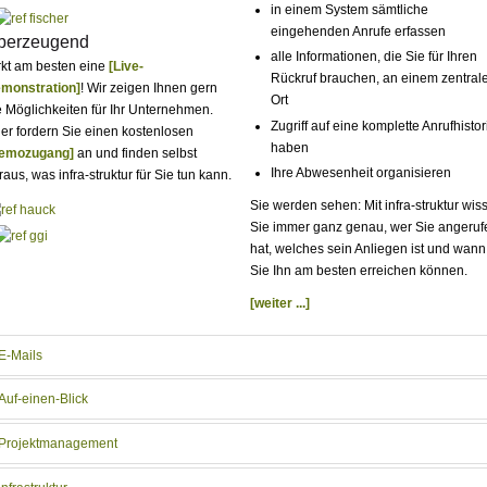
in einem System sämtliche
eingehenden Anrufe erfassen
berzeugend
alle Informationen, die Sie für Ihren
rkt am besten eine
[Live-
Rückruf brauchen, an einem zentral
monstration]
! Wir zeigen Ihnen gern
Ort
e Möglichkeiten für Ihr Unternehmen.
Zugriff auf eine komplette Anrufhistor
er fordern Sie einen kostenlosen
haben
emozugang]
an und finden selbst
Ihre Abwesenheit organisieren
raus, was infra-struktur für Sie tun kann.
Sie werden sehen: Mit infra-struktur wis
Sie immer ganz genau, wer Sie angeruf
hat, welches sein Anliegen ist und wann
Sie Ihn am besten erreichen können.
[weiter ...]
E-Mails
Auf-einen-Blick
Projektmanagement