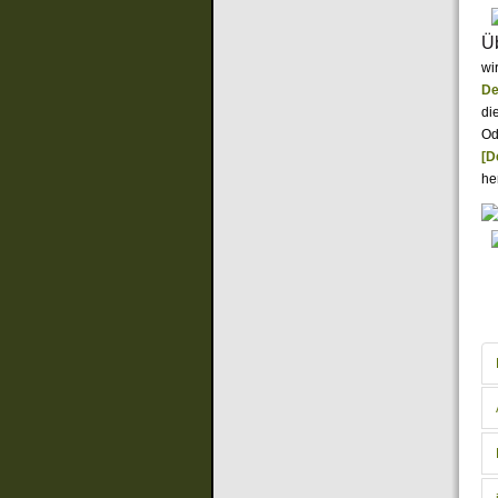
Ü
wi
De
di
Od
[D
he