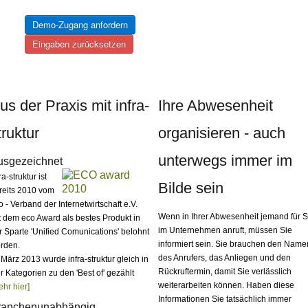
Demo-Zugang anfordern
Eingaben zurücksetzen
us der Praxis mit infra-
Ihre Abwesenheit
truktur
organisieren - auch
unterwegs immer im
usgezeichnet
ra-struktur ist
Bilde sein
reits 2010 vom
o - Verband der Internetwirtschaft e.V.
Wenn in Ihrer Abwesenheit jemand für S
t dem eco Award als bestes Produkt in
im Unternehmen anruft, müssen Sie
r Sparte 'Unified Comunications' belohnt
informiert sein. Sie brauchen den Name
rden.
des Anrufers, das Anliegen und den
 März 2013 wurde infra-struktur gleich in
Rückruftermin, damit Sie verlässlich
er Kategorien zu den 'Best of' gezählt
weiterarbeiten können. Haben diese
ehr hier]
Informationen Sie tatsächlich immer
ranchenunabhängig