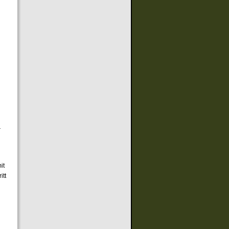
d
r
it
itt