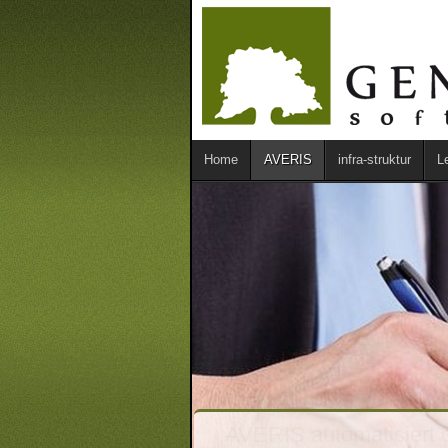
Home
AVERIS
infra-struktur
L
AVERIS automatisiert 