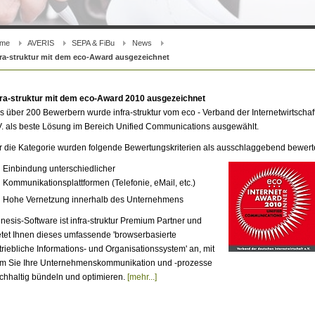
me
AVERIS
SEPA & FiBu
News
fra-struktur mit dem eco-Award ausgezeichnet
fra-struktur mit dem eco-Award 2010 ausgezeichnet
s über 200 Bewerbern wurde infra-struktur vom eco - Verband der Internetwirtschaf
V. als beste Lösung im Bereich Unified Communications ausgewählt.
r die Kategorie wurden folgende Bewertungskriterien als ausschlaggebend bewerte
Einbindung unterschiedlicher
Kommunikationsplattformen (Telefonie, eMail, etc.)
Hohe Vernetzung innerhalb des Unternehmens
nesis-Software ist infra-struktur Premium Partner und
etet Ihnen dieses umfassende 'browserbasierte
triebliche Informations- und Organisationssystem' an, mit
m Sie Ihre Unternehmenskommunikation und -prozesse
chhaltig bündeln und optimieren.
[mehr...]