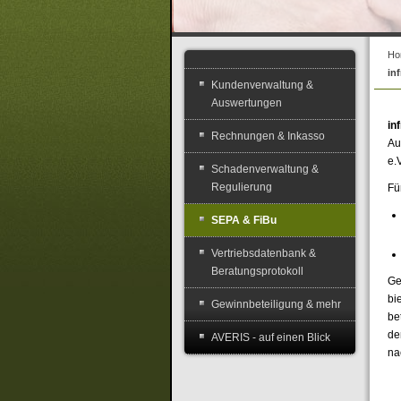
Ho
in
Kundenverwaltung &
Auswertungen
in
Rechnungen & Inkasso
Au
e.
Schadenverwaltung &
Regulierung
Fü
SEPA & FiBu
Vertriebsdatenbank &
Beratungsprotokoll
Ge
bi
Gewinnbeteiligung & mehr
be
de
AVERIS - auf einen Blick
na