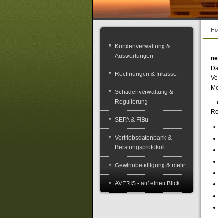
Ho
Kundenverwaltung &
Auswertungen
ne
Da
Rechnungen & Inkasso
Ve
Mo
Schadenverwaltung &
Regulierung
..
Re
SEPA & FiBu
Vertriebsdatenbank &
Beratungsprotokoll
Gewinnbeteiligung & mehr
AVERIS - auf einen Blick